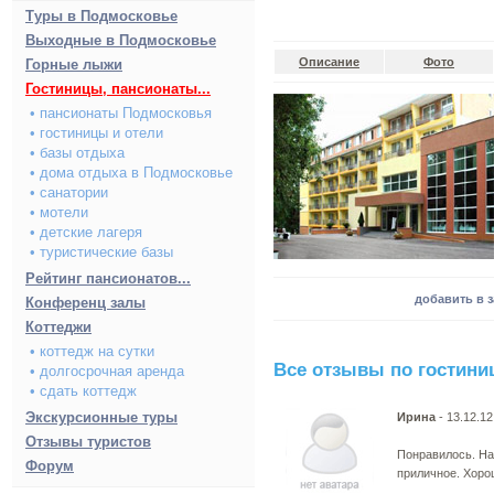
Туры в Подмосковье
Выходные в Подмосковье
Описание
Фото
Горные лыжи
Гостиницы, пансионаты...
• пансионаты Подмосковья
• гостиницы и отели
• базы отдыха
• дома отдыха в Подмосковье
• санатории
• мотели
• детские лагеря
• туристические базы
Рейтинг пансионатов...
добавить в 
Конференц залы
Коттеджи
• коттедж на сутки
Все отзывы по гостини
• долгосрочная аренда
• сдать коттедж
Экскурсионные туры
Ирина
- 13.12.1
Отзывы туристов
Понравилось. На
Форум
приличное. Хоро