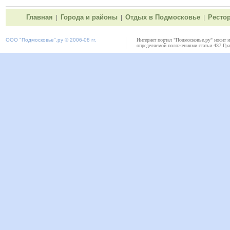
Главная
Города и районы
Отдых в Подмосковье
Ресто
|
|
|
ООО "
Подмосковье"
.ру © 2006-08 гг.
Интернет портал "Подмосковье.ру" носит 
определяемой положениями статьи 437 Гра