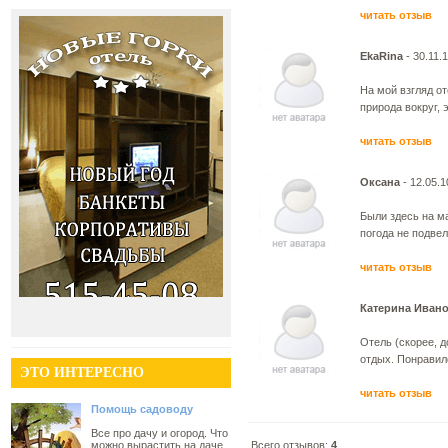
читать отзыв
EkaRina
- 30.11.
На мой взгляд о
природа вокруг, 
читать отзыв
Оксана
- 12.05.1
Были здесь на м
погода не подвел
читать отзыв
Катерина Иван
Отель (скорее, д
отдых. Понравило
ЭТО ИНТЕРЕСНО
читать отзыв
Помощь садоводу
Все про дачу и огород. Что
можно вырастить на даче
Всего отзывов:
4